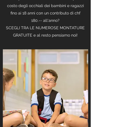
costo degli occhiali dei bambini e ragazzi
fino ai 18 anni con un contributo di chf
180.-- all'anno?
SCEGLI TRA LE NUMEROSE MONTATURE
GRATUITE e al resto pensiamo noi!