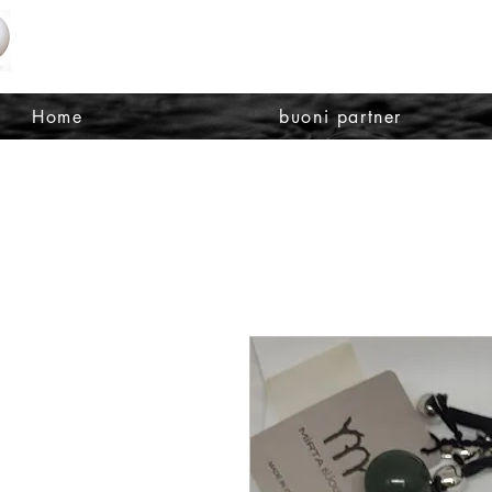
OTTICA E MODA LORENA SQUIZZATO SA
Home
buoni partner