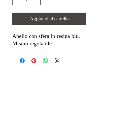
Aggiungi al carrello
Anello con sfera in resina blu.
Misura regolabile.
Dove trovarci
Indirizzo:
Ottica & Moda Lorena Squizzato SA
Via Giuseppe Motta 2,
6850 Mendrisio
Numero di Telefono:
+41 (0)91 646 87
61